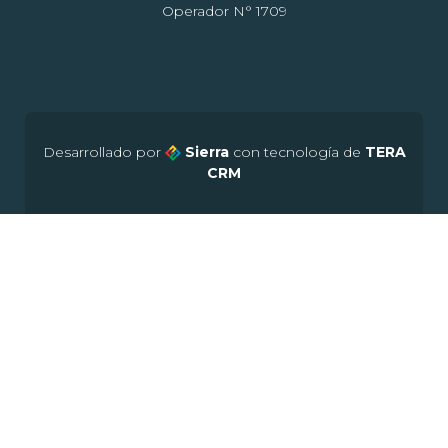
Operador N° 1709
Desarrollado por
Sierra
con tecnología de
TERA
CRM