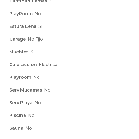
Cantidad Camas
3
PlayRoom
No
Estufa Leña
Si
Garage
No Fijo
Muebles
SI
Calefacción
Electrica
Playroom
No
Serv.Mucamas
No
Serv.Playa
No
Piscina
No
Sauna
No