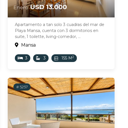
USD 13.000
Enero
Apartamento a tan solo 3 cuadras del mar de
Playa Mansa, cuenta con 3 dormitorios en
suite, 1 toilette, living-comedor, ...
Mansa
2
3
3
155 M
# 5257