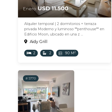
USD 11.500
Enero
Alquiler temporal | 2 dormitorios + terraza
privada Moderno y luminoso **penthouse** en
Edificio Moon, ubicado en una z ...
Aidy Grill
2
2
2
90 M
# 5770