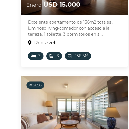
USD 15.000
Enero
Excelente apartamento de 136m2 totales ,
luminoso living-comedor con acceso a la
terraza, 1 toilette, 3 dormitorios en s ...
Roosevelt
2
3
3
136 M
# 5656