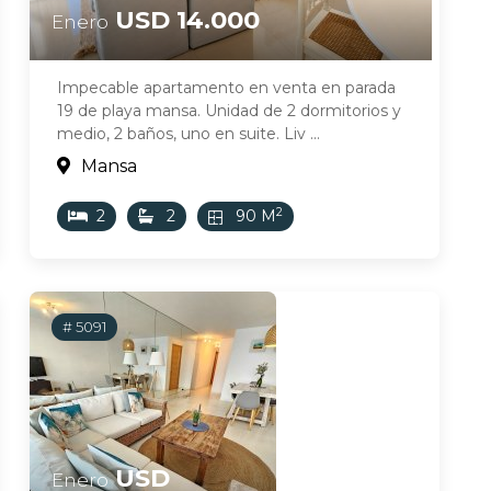
USD 14.000
Enero
Impecable apartamento en venta en parada
19 de playa mansa. Unidad de 2 dormitorios y
medio, 2 baños, uno en suite. Liv ...
Mansa
2
2
2
90 M
# 5091
USD
Enero