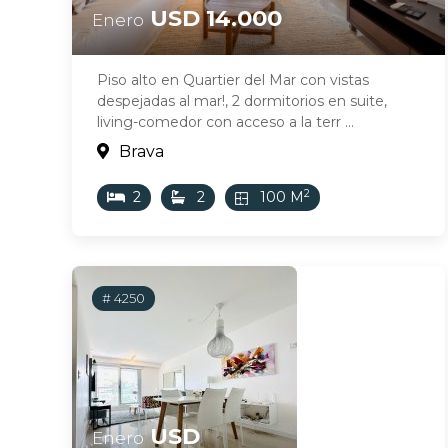
USD 14.000
Enero
Piso alto en Quartier del Mar con vistas
despejadas al mar!, 2 dormitorios en suite,
living-comedor con acceso a la terr ...
Brava
2
2
2
100 M
# 4250
USD
Enero