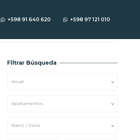
Home
Apartamentos en Alquiler
+598 91 640 620
+598 97 121 010
Filtrar Búsqueda
Anual
Apartamentos
Barrio / Zona