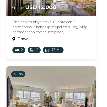
USD 12.000
Enero
Piso alto en playa brava. Cuenta con 2
dormitorios, 2 baños (principal en siute), living-
comedor con cocina integrada, ...
Brava
2
2
2
73 M
# 5716