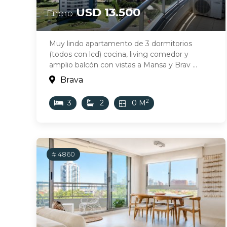
USD 13.500
Enero
Muy lindo apartamento de 3 dormitorios
(todos con lcd) cocina, living comedor y
amplio balcón con vistas a Mansa y Brav ...
Brava
2
3
2
0 M
# 4860