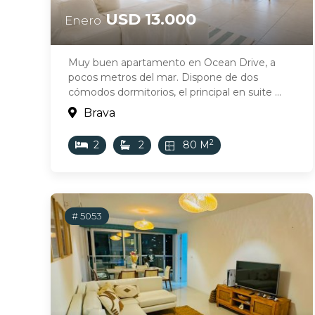
USD 13.000
Enero
Muy buen apartamento en Ocean Drive, a
pocos metros del mar. Dispone de dos
cómodos dormitorios, el principal en suite ...
Brava
2
2
2
80 M
# 5053