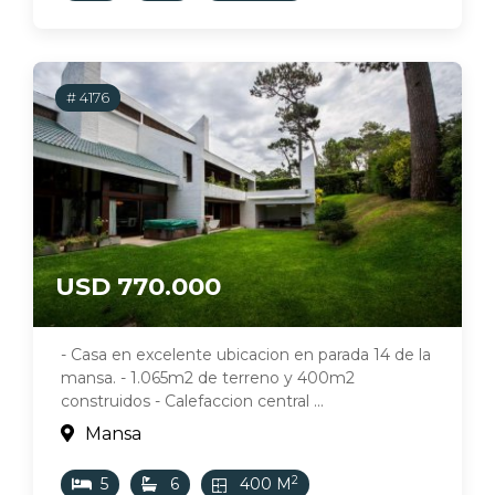
# 4176
USD 770.000
- Casa en excelente ubicacion en parada 14 de la
mansa. - 1.065m2 de terreno y 400m2
construidos - Calefaccion central ...
Mansa
2
5
6
400 M